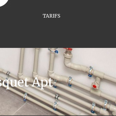
TARIFS
squet Apt