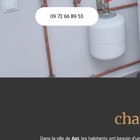
09 72 66 89 55
cha
Dans la ville de
Apt
, les habitants ont besoin d'u