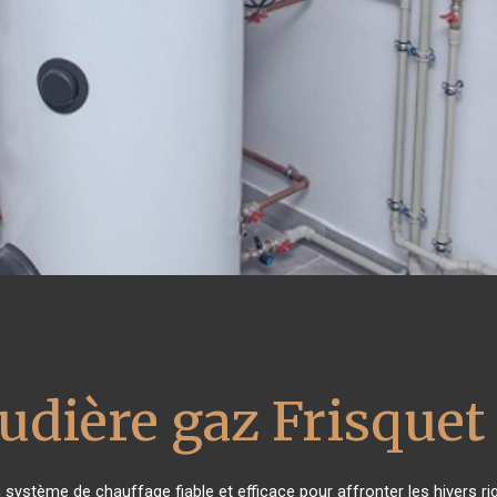
udière gaz Frisquet
n système de chauffage fiable et efficace pour affronter les hivers ri