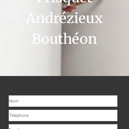
Andrézieux
Bouthéon