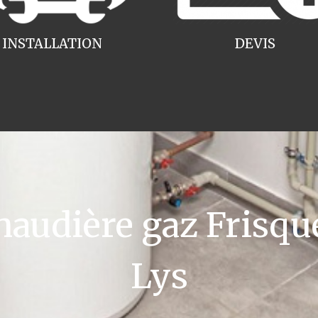
INSTALLATION
DEVIS
udière gaz Frisquet
Lys