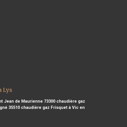
a Lys
nt Jean de Maurienne 73300
chaudière gaz
igné 35510
chaudière gaz Frisquet à Vic en