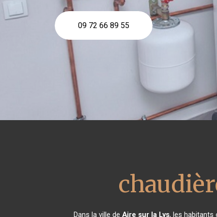
09 72 66 89 55
chaudièr
Dans la ville de
Aire sur la Lys
, les habitants